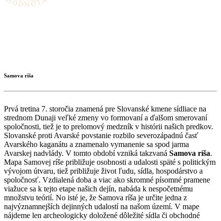
Samova ríša
Prvá tretina 7. storočia znamená pre Slovanské kmene sídliace na
strednom Dunaji veľké zmeny vo formovaní a ďalšom smerovaní
spoločnosti, tiež je to prelomový medzník v histórii našich predkov.
Slovanské proti Avarské povstanie rozbilo severozápadnú časť
Avarského kaganátu a znamenalo vymanenie sa spod jarma
Avarskej nadvlády. V tomto období vzniká takzvaná
Samova ríša
.
Mapa
Samovej ríše
približuje osobnosti a udalosti späté s politickým
vývojom útvaru, tiež približuje život ľudu, sídla, hospodárstvo a
spoločnosť. Vzdialená doba a viac ako skromné písomné pramene
viažuce sa k tejto etape našich dejín, nabáda k nespočetnému
množstvu teórií. No isté je, že Samova ríša je určite jedna z
najvýznamnejších dejinných udalostí na našom území. V mape
nájdeme len archeologicky doložené dôležité sídla či obchodné