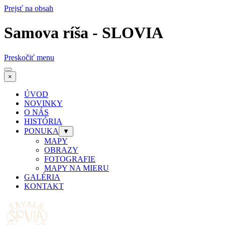
Prejsť na obsah
Samova ríša - SLOVIA
Preskočiť menu
×
ÚVOD
NOVINKY
O NÁS
HISTÓRIA
PONUKA
▼
MAPY
OBRAZY
FOTOGRAFIE
MAPY NA MIERU
GALÉRIA
KONTAKT